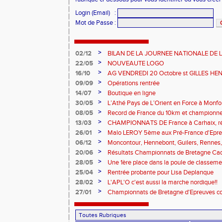
Login (Email)
:
Mot de Passe
:
>
02/12
BILAN DE LA JOURNEE NATIONALE DE
FFA 2024.
>
22/05
NOUVEAUTE LOGO
>
16/10
AG VENDREDI 20 Octobre st GILLES H
>
09/09
Opérations rentrée
>
14/07
Boutique en ligne
>
30/05
L’Athé Pays de L’Orient en Force à Monf
>
08/05
Record de France du 10km et championne
>
13/03
CHAMPIONNATS DE France à Carhaix, résu
L’orient
>
26/01
Malo LEROY 5ème aux Pré-France d'Epr
>
06/12
Moncontour, Hennebont, Guilers, Rennes,
étaient ce week-end aux quatre coins de 
>
20/06
Résultats Championnats de Bretagne Cad
également en Sarthe !!!
>
28/05
Une 1ère place dans la poule de classeme
>
25/04
Rentrée probante pour Lisa Deplanque
>
28/02
L'APL'O c'est aussi la marche nordique!!
>
27/01
Championnats de Bretagne d'Epreuves 