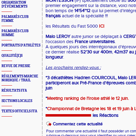
MONTESSON
(IF) spécialement dédié au
50
ORGANISATION
premier engagement sur la distance, voici not
D'ÉVÈNEMENTS
bon temps de
14'54''12
qui lui permet d'intégr
français
actuel de la spécialité !!!
PALMARÈS CLUB
FEMME
les Résultats du Fast 5000
ICI
PALMARÈS CLUB
HOMME
Malo LEROY
autre junior se déplaçait à
CERG
l'occasion des
France universitaires
.
PORTRAITS D'ATHLÈTES
A quelques jours des interrégionaux d'épre
ce dernier réalise
52'30 sur 400m
,
42m37 au j
QUALIFIÉ(E)S
longueur
.
REVUE DE PRESSE
Les prochains rendez-vous :
RÉGLEMENTS MARCHE
*3 décathlètes Hadrien COURCOUL, Malo LER
NORDIQUE / TRAIL
participeront aux Pré-France
d'épreuves combi
juin
RÉSULTATS FFA
*
Meeting ranking de l'Iroise athlé le 12 juin.
SECTIONS LOCALES
*
Championnat de Bretagne les 18 et 19 juin à
TEXTES OFFICIELS FFA
les Réactions
Commentez cette actualité
Pour commenter une actualité il faut posséder un compt
rubrique ci-dessous pour vous identifier ou vous crée