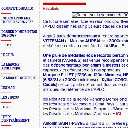
Résultats
COMPETITIONS APLO
INFORMATION AUX
Ce fut une semaine riche en réunions sportive
LICENCIÉS 2026-2027
l'APLO disséminés sur plusieurs stades de l'
DOSSIER D'INSCRIPTION
2026-2027
Ainsi
2 titres départementaux
furent remporté
VITTEMAN
et
Maxime AUREAL
sur
3000m st
EDITOS
dédiée mercredi au demi-fond à LAMBALLE.
LE CLUB
Une pluie de médailles et de records personn
et samedi (VANNES) est venue récompenser no
LA MARCHE
des
départementaux benjamins à masters
et c
ATHLÉTIQUE
capricieux et défavorable à nos sprinteurs.
Morgane PILLET
(
16"66 au 120m Minimes
),
HE
LA MARCHE NORDIQUE
(
6'58"81 au 2000m minimes
) et
Kyllian CORO
Cadets
) se sont particulièrement illustrés en é
LES MAG
marques de référence de L'APLO.
LES VIDÉOS
les Résultats de la soirée Ranking Demi-Fond
les Résultats de Meeting du Cima Pays D'aur
LIENS
les Résultats des Morbihan Benjamins/Minim
les Résultats des Morbihan Cadets et +
ICI
LIEUX
D'ENTRAÎNEMENT
Antonin SAINT-PEYRE
a, quant à lui, préféré 