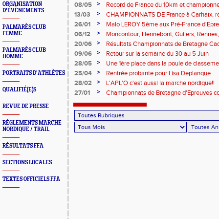
>
ORGANISATION
08/05
Record de France du 10km et championne
D'ÉVÈNEMENTS
>
13/03
CHAMPIONNATS DE France à Carhaix, résu
L’orient
>
26/01
Malo LEROY 5ème aux Pré-France d'Epr
PALMARÈS CLUB
>
FEMME
06/12
Moncontour, Hennebont, Guilers, Rennes,
étaient ce week-end aux quatre coins de 
>
20/06
Résultats Championnats de Bretagne Cad
également en Sarthe !!!
PALMARÈS CLUB
>
09/06
Retour sur la semaine du 30 au 5 Juin
HOMME
>
28/05
Une 1ère place dans la poule de classeme
>
25/04
Rentrée probante pour Lisa Deplanque
PORTRAITS D'ATHLÈTES
>
28/02
L'APL'O c'est aussi la marche nordique!!
QUALIFIÉ(E)S
>
27/01
Championnats de Bretagne d'Epreuves 
REVUE DE PRESSE
RÉGLEMENTS MARCHE
NORDIQUE / TRAIL
RÉSULTATS FFA
SECTIONS LOCALES
TEXTES OFFICIELS FFA