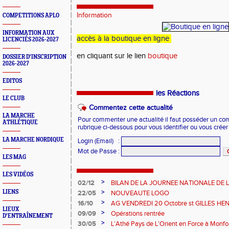
Information
COMPETITIONS APLO
INFORMATION AUX
accès à la boutique en ligne
LICENCIÉS 2026-2027
en cliquant sur le lien
boutique
DOSSIER D'INSCRIPTION
2026-2027
EDITOS
les Réactions
LE CLUB
Commentez cette actualité
LA MARCHE
Pour commenter une actualité il faut posséder un compt
ATHLÉTIQUE
rubrique ci-dessous pour vous identifier ou vous crée
LA MARCHE NORDIQUE
Login (Email)
:
Mot de Passe
:
LES MAG
LES VIDÉOS
>
02/12
BILAN DE LA JOURNEE NATIONALE DE
FFA 2024.
>
LIENS
22/05
NOUVEAUTE LOGO
>
16/10
AG VENDREDI 20 Octobre st GILLES H
LIEUX
>
09/09
Opérations rentrée
D'ENTRAÎNEMENT
>
30/05
L’Athé Pays de L’Orient en Force à Monf