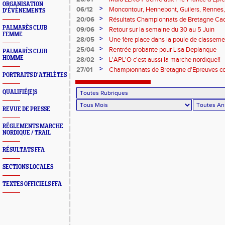
ORGANISATION
>
06/12
Moncontour, Hennebont, Guilers, Rennes,
D'ÉVÈNEMENTS
étaient ce week-end aux quatre coins de 
>
20/06
Résultats Championnats de Bretagne Cad
également en Sarthe !!!
PALMARÈS CLUB
>
09/06
Retour sur la semaine du 30 au 5 Juin
FEMME
>
28/05
Une 1ère place dans la poule de classeme
>
25/04
Rentrée probante pour Lisa Deplanque
PALMARÈS CLUB
HOMME
>
28/02
L'APL'O c'est aussi la marche nordique!!
>
27/01
Championnats de Bretagne d'Epreuves 
PORTRAITS D'ATHLÈTES
QUALIFIÉ(E)S
REVUE DE PRESSE
RÉGLEMENTS MARCHE
NORDIQUE / TRAIL
RÉSULTATS FFA
SECTIONS LOCALES
TEXTES OFFICIELS FFA