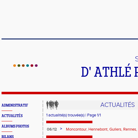
D' ATHLÉ 
ACTUALITÉS
ADMINISTRATIF
1 actualité(s) trouvée(s) | Page 1/1
ACTUALITÉS
ALBUMS PHOTOS
>
06/12
Moncontour, Hennebont, Guilers, Rennes, 
étaient ce week-end aux quatre coins de 
BILANS